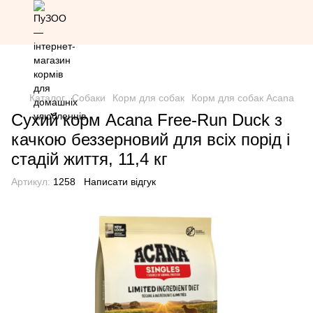
Знижка 20% на всю продукцію Грандорф за промокодом
Grandorf20 (окрім товарів зі знижкою)
Каталог
Собаки
Корм для собак
Корм для собак Acana
Сухий корм Acana Free-Run Duck з
качкою беззерновий для всіх порід і
стадій життя, 11,4 кг
Артикул:
1258
Написати відгук