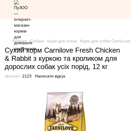
Знижка 20% на всю продукцію Грандорф за промокодом
Grandorf20 (окрім товарів зі знижкою)
Каталог
Собаки
Корм для собак
Корм для собак CarniLove
Сухий корм Carnilove Fresh Chicken
& Rabbit з куркою та кроликом для
дорослих собак усіх порід, 12 кг
Артикул:
2123
Написати відгук