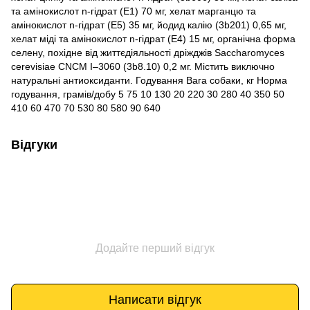
та амінокислот n-гідрат (E1) 70 мг, хелат марганцю та
амінокислот n-гідрат (E5) 35 мг, йодид калію (3b201) 0,65 мг,
хелат міді та амінокислот n-гідрат (E4) 15 мг, органічна форма
селену, похідне від життєдіяльності дріжджів Saccharomyces
cerevisiae CNCM I–3060 (3b8.10) 0,2 мг. Містить виключно
натуральні антиоксиданти. Годування Вага собаки, кг Норма
годування, грамів/добу 5 75 10 130 20 220 30 280 40 350 50
410 60 470 70 530 80 580 90 640
Відгуки
Додайте перший відгук
Написати відгук