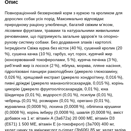
Опис
Повнораціонний беззерновий корм з куркою та кроликом для
дорослих собак усіх порід. Максимально відповідає
природному раціону улюбленця, багатий свіжим м’ясом,
лісовими фруктами, травами та натуральними живильними
речовинами, що підтримують загальне здоров’я та опорно-
рухову систему собаки. Без додавання злаків і картоплі.
Інгредієнти Свіжа курка без кісток (40 %), сушений кролик (20
%), сушена качка (10 %), гарбуз, нут, горох, курячий жир
(консервований токоферолами, 5 %), куряча печінка (3 %),
риб’ячий жир із лосося (2 %), яблука, морква, лляне насіння,
гідролізовані панцири ракоподібних (джерело глюкозаміну,
0,026 %), хрящовий екстракт (джерело хондроїтину, 0,016 %),
пивні дріжджі (джерело мананолігосахаридів, 0,015 %), корінь
цикорію (джерело фруктоолігосахаридів, 0,01 %), юка
Шидигера (0,01 %), водорості (0,01 %), псиліум (0,01 %),
чебрець (0,01 %), розмарин (0,01 %), орегано (0,01 %),
журавлина (0,0008 %), лохина (0,0008 %), обліпиха крушини
(0,0008 %), корінь імбиру (0,0008 %), шавлія (0,0008 %), вміст
добавок на 1 кг: вітамін А (3a672a) 20 000 ME, вітамін D3
(E671) 1 500 ME, вітамін E (α-токоферол) (3a700) 400 мг,
хелат цинку та амінокислот n-гідрат (3b606) 85 мг, хелат заліза