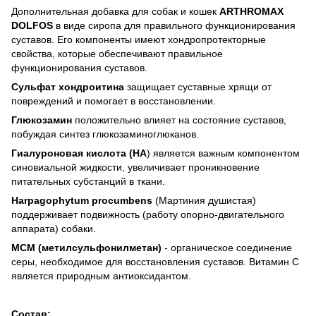
Дополнительная добавка для собак и кошек
ARTHROMAX
DOLFOS
в виде сиропа для правильного функционирования
суставов. Его компоненты имеют хондропротекторные
свойства, которые обеспечивают правильное
функционирования суставов.
Сульфат хондроитина
защищает суставные хрящи от
повреждений и помогает в восстановлении.
Глюкозамин
положительно влияет на состояние суставов,
побуждая синтез глюкозаминоглюканов.
Гиалуроновая кислота (
HA
) является важным компонентом
синовиальной жидкости, увеличивает проникновение
питательных субстанций в ткани.
Harpagophytum procumbens
(Мартиния душистая)
поддерживает подвижность (работу опорно-двигательного
аппарата) собаки.
МСМ (метилсульфонилметан)
- органическое соединение
серы, необходимое для восстановления суставов. Витамин С
является природным антиоксидантом.
Состав: