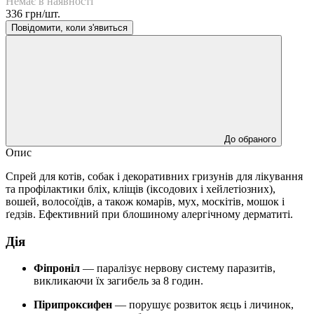
Немає в наявності
336 грн/шт.
Повідомити, коли з'явиться
До обраного
Опис
Спрей для котів, собак і декоративних гризунів для лікування
та профілактики бліх, кліщів (іксодових і хейлетіозних),
вошей, волосоїдів, а також комарів, мух, москітів, мошок і
ґедзів. Ефективний при блошиному алергічному дерматиті.
Дія
Фіпроніл
— паралізує нервову систему паразитів,
викликаючи їх загибель за 8 годин.
Пірипроксифен
— порушує розвиток яєць і личинок,