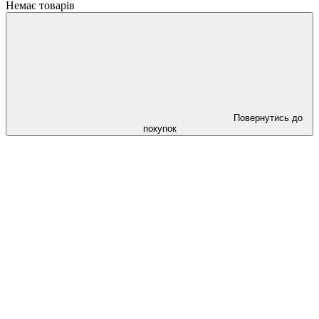
Немає товарів
Повернутись до
покупок
Знижка 20% на всю продукцію Грандорф за промокодом
Grandorf20 (окрім товарів зі знижкою)