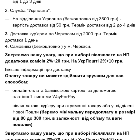
від 1 до 3 днів
2. Служба "Укрпошта":
На відділення Укрпошта (безкоштовно від 3500 грн) -
вартість доставки від 50 грн. Термін доставки від 2 до 4 днів
3.
Доставка кур’єром по Черкасам від 2000 грн. Термін
доставки 1 день
4.
Самовивіз (безкоштовно ) у м. Черкаси.
Звертаємо вашу увагу, що при виборі післяплати на НП
додаткова комісія 2%+20 грн. На УкрПошті 2%+10 грн.
Більше інформації про доставку
Оплату товару ви можете здійснити зручним для вас
способом:
онлайн-оплата банківською картою за допомогою
платіжної системи WayForPay
післяплатою кур'єру при отриманні товару або у відділені
Нової Пошти
(беремо мінімальну передоплату в розмірі
від 80 до 300 грн, в залежності від об'єму та ваги
посилки)
Звертаємо вашу увагу, що при виборі післяплати на НП
додаткова комісія 2%+20 грн. На УкрПошті 2%+10 грн.