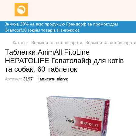
Знижка 20% на всю продукцію Грандорф за промокодом
Grandorf20 (окрім товарів зі знижкою)
Каталог
Вітаміни та ветпрепарати
Вітаміни та ветпрепарати
Таблетки AnimAll FitoLine
HEPATOLIFE Гепатолайф для котів
та собак, 60 таблеток
Артикул:
3197
Написати відгук