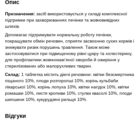
Опис
Призначення:
засіб використовується у складі комплексної
підтримки при захворюваннях печінки та жовчовивідних
шляхів.
Допомагає підтримувати нормальну роботу печінки,
покращувати обмін речовин, сприяти засвоєнню сухих кормів і
знижувати ризик порушень травлення. Також може
застосовуватися при підвищеному рівні цукру та холестерину,
для профілактики жовчнокам’яної хвороби й ожиріння у
стерилізованих або малорухливих тварин.
Склад:
1 таблетка містить діючі речовини: квітки безсмертника
піщаного 10%, плоди розторопші 10%, корінь кульбаби
лікарської 10%, корінь лопуха 10%, квітки нагідок 10%, квітки
ромашки 10%, листя кропиви 10%, стулки квасолі 10%, плоди
шипшини 10%, кукурудзяні рильця 10%.
Відгуки