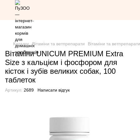
Знижка 20% на всю продукцію Грандорф за промокодом
Grandorf20 (окрім товарів зі знижкою)
Каталог
Вітаміни та ветпрепарати
Вітаміни та ветпрепарат
Вітаміни UNICUM PREMIUM Extra
Size з кальцієм і фосфором для
кісток і зубів великих собак, 100
таблеток
Артикул:
2689
Написати відгук