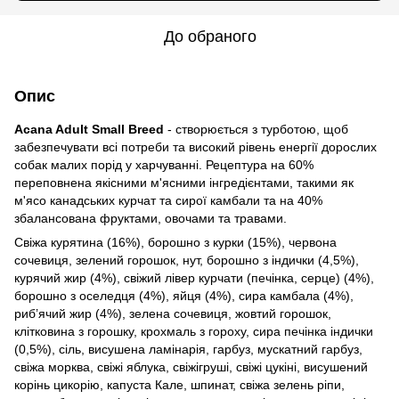
До обраного
Опис
Acana Adult Small Breed
- створюється з турботою, щоб
забезпечувати всі потреби та високий рівень енергії дорослих
собак малих порід у харчуванні. Рецептура на 60%
переповнена якісними м'ясними інгредієнтами, такими як
м'ясо канадських курчат та сирої камбали та на 40%
збалансована фруктами, овочами та травами.
Свіжа курятина (16%), борошно з курки (15%), червона
сочевиця, зелений горошок, нут, борошно з індички (4,5%),
курячий жир (4%), свіжий лівер курчати (печінка, серце) (4%),
борошно з оселедця (4%), яйця (4%), сира камбала (4%),
риб’ячий жир (4%), зелена сочевиця, жовтий горошок,
клітковина з горошку, крохмаль з гороху, сира печінка індички
(0,5%), сіль, висушена ламінарія, гарбуз, мускатний гарбуз,
свіжа морква, свіжі яблука, свіжігруші, свіжі цукіні, висушений
корінь цикорію, капуста Кале, шпинат, свіжа зелень ріпи,