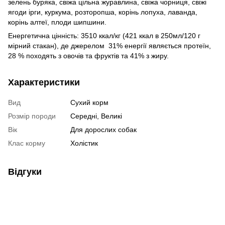
зелень буряка, свіжа цільна журавлина, свіжа чорниця, свіжі
ягоди ірги, куркума, розторопша, корінь лопуха, лаванда,
корінь алтеї, плоди шипшини.
Енергетична цінність: 3510 ккал/кг (421 ккал в 250мл/120 г
мірний стакан), де джерелом 31% енергії являється протеїн,
28 % походять з овочів та фруктів та 41% з жиру.
Характеристики
Вид
Сухий корм
Розмір породи
Середні, Великі
Вік
Для дорослих собак
Клас корму
Холістик
Відгуки