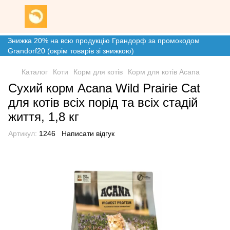
Знижка 20% на всю продукцію Грандорф за промокодом
Grandorf20 (окрім товарів зі знижкою)
Каталог
Коти
Корм для котів
Корм для котів Acana
Сухий корм Acana Wild Prairie Cat
для котів всіх порід та всіх стадій
життя, 1,8 кг
Артикул:
1246
Написати відгук