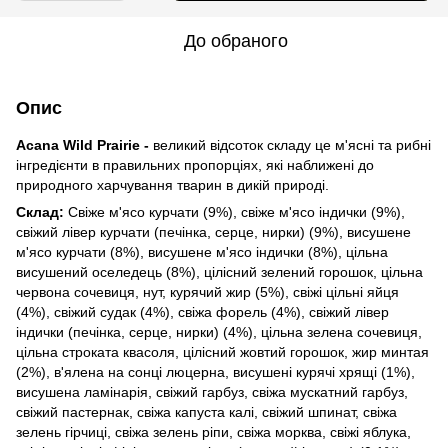
До обраного
Опис
Acana Wild Prairie -
великий відсоток
складу це м'ясні та рибні
інгредієнти в правильних пропорціях, які наближені до
природного харчування тварин в дикій природі.
Склад:
Свіже м'ясо курчати (9%), свіже м'ясо індички (9%),
свіжий лівер курчати (печінка, серце, нирки) (9%), висушене
м'ясо курчати (8%), висушене м'ясо індички (8%), цільна
висушений оселедець (8%), цілісний зелений горошок, цільна
червона сочевиця, нут, курячий жир (5%), свіжі цільні яйця
(4%), свіжий судак (4%), свіжа форель (4%), свіжий лівер
індички (печінка, серце, нирки) (4%), цільна зелена сочевиця,
цільна строката квасоля, цілісний жовтий горошок, жир минтая
(2%), в'ялена на сонці люцерна, висушені курячі хрящі (1%),
висушена ламінарія, свіжий гарбуз, свіжа мускатний гарбуз,
свіжий пастернак, свіжа капуста калі, свіжий шпинат, свіжа
зелень гірчиці, свіжа зелень ріпи, свіжа морква, свіжі яблука,