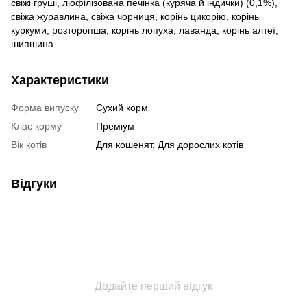
свіжі груші, ліофілізована печінка (куряча й індички) (0,1%),
свіжа журавлина, свіжа чорниця, корінь цикорію, корінь
куркуми, розторопша, корінь лопуха, лаванда, корінь алтеї,
шипшина.
Характеристики
Форма випуску
Сухий корм
Клас корму
Преміум
Вік котів
Для кошенят, Для дорослих котів
Відгуки
Додайте перший відгук