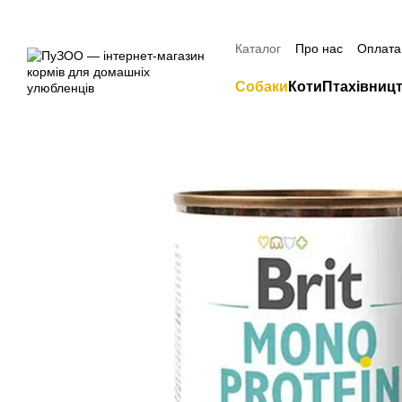
Перейти до основного контенту
Знижка 20% н
Каталог
Про нас
Оплата 
Контактна інформація
Собаки
Коти
Птахівниц