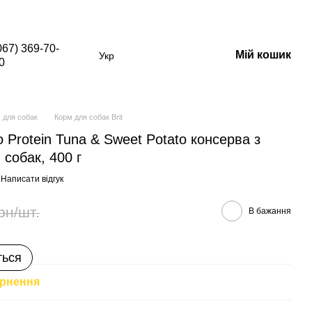
в зі знижкою)
067) 369-70-
Мій кошик
Укр
0
 для собак
Корм для собак Brit
 Protein Tuna & Sweet Potato консерва з
 собак, 400 г
Написати відгук
рн/шт.
В бажання
ться
рнення