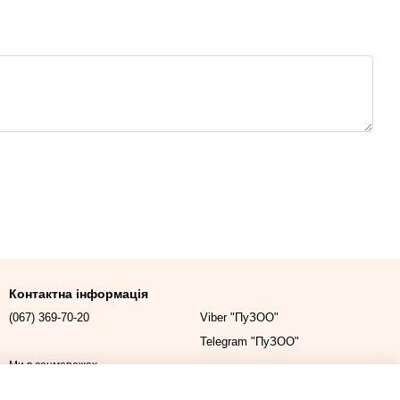
Контактна інформація
(067) 369-70-20
Viber "ПуЗОО"
Telegram "ПуЗОО"
Ми в соцмережах