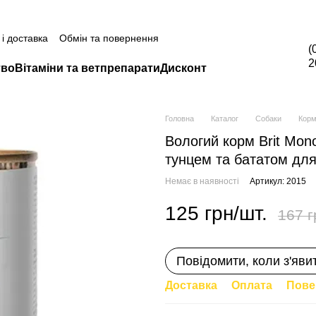
а всю продукцію Грандорф за промокодом Grandorf20 (окрім товарі
і доставка
Обмін та повернення
(
2
тво
Вітаміни та ветпрепарати
Дисконт
Головна
Каталог
Собаки
Корм
Вологий корм Brit Mono
тунцем та бататом для
Немає в наявності
Артикул: 2015
125 грн/шт.
167 г
Повідомити, коли з'яви
Доставка
Оплата
Пове