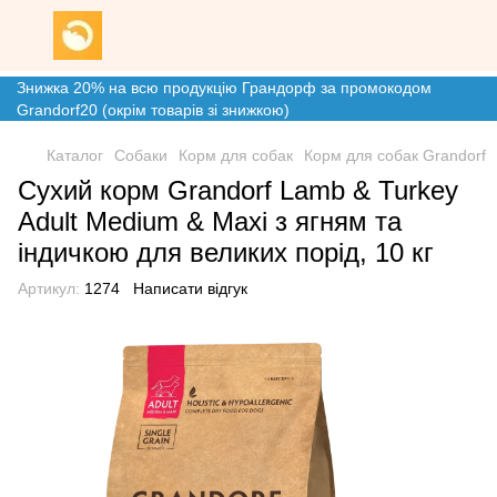
Знижка 20% на всю продукцію Грандорф за промокодом
Grandorf20 (окрім товарів зі знижкою)
Каталог
Собаки
Корм для собак
Корм для собак Grandorf
Сухий корм Grandorf Lamb & Turkey
Adult Medium & Maxi з ягням та
індичкою для великих порід, 10 кг
Артикул:
1274
Написати відгук