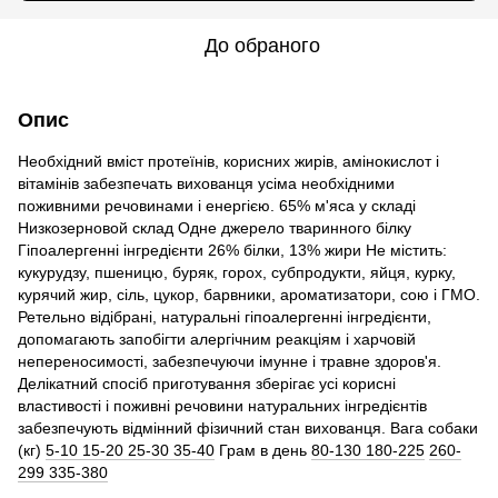
До обраного
Опис
Необхідний вміст протеїнів, корисних жирів, амінокислот і
вітамінів забезпечать вихованця усіма необхідними
поживними речовинами і енергією. 65% м'яса у складі
Низкозерновой склад Одне джерело тваринного білку
Гіпоалергенні інгредієнти 26% білки, 13% жири Не містить:
кукурудзу, пшеницю, буряк, горох, субпродукти, яйця, курку,
курячий жир, сіль, цукор, барвники, ароматизатори, сою і ГМО.
Ретельно відібрані, натуральні гіпоалергенні інгредієнти,
допомагають запобігти алергічним реакціям і харчовій
непереносимості, забезпечуючи імунне і травне здоров'я.
Делікатний спосіб приготування зберігає усі корисні
властивості і поживні речовини натуральних інгредієнтів
забезпечують відмінний фізичний стан вихованця. Вага собаки
(кг)
5-10 15-20 25-30 35-40
Грам в день
80-130 180-225
260-
299 335-380