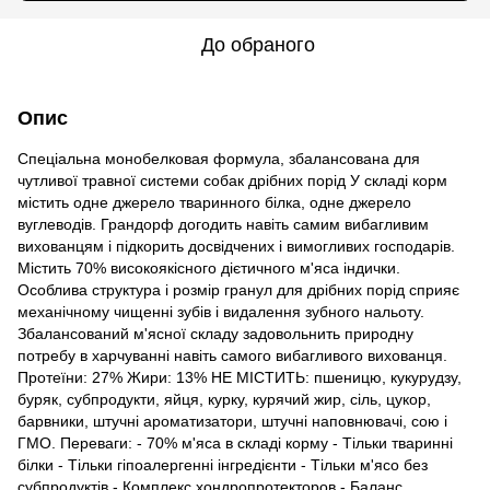
До обраного
Опис
Спеціальна монобелковая формула, збалансована для
чутливої ​​травної системи собак дрібних порід У складі корм
містить одне джерело тваринного білка, одне джерело
вуглеводів. Грандорф догодить навіть самим вибагливим
вихованцям і підкорить досвідчених і вимогливих господарів.
Містить 70% високоякісного дієтичного м'яса індички.
Особлива структура і розмір гранул для дрібних порід сприяє
механічному чищенні зубів і видалення зубного нальоту.
Збалансований м'ясної складу задовольнить природну
потребу в харчуванні навіть самого вибагливого вихованця.
Протеїни: 27% Жири: 13% НЕ МІСТИТЬ: пшеницю, кукурудзу,
буряк, субпродукти, яйця, курку, курячий жир, сіль, цукор,
барвники, штучні ароматизатори, штучні наповнювачі, сою і
ГМО. Переваги: - 70% м'яса в складі корму - Тільки тваринні
білки - Тільки гіпоалергенні інгредієнти - Тільки м'ясо без
субпродуктів - Комплекс хондропротекторов - Баланс