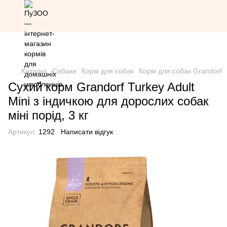
Знижка 20% на всю продукцію Грандорф за промокодом
Grandorf20 (окрім товарів зі знижкою)
Каталог
Собаки
Корм для собак
Корм для собак Grandorf
Сухий корм Grandorf Turkey Adult
Mini з індичкою для дорослих собак
міні порід, 3 кг
Артикул:
1292
Написати відгук