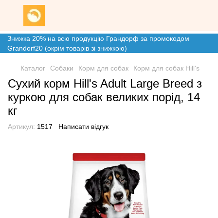
Знижка 20% на всю продукцію Грандорф за промокодом
Grandorf20 (окрім товарів зі знижкою)
Каталог
Собаки
Корм для собак
Корм для собак Hill's
Сухий корм Hill's Adult Large Breed з
куркою для собак великих порід, 14
кг
Артикул:
1517
Написати відгук