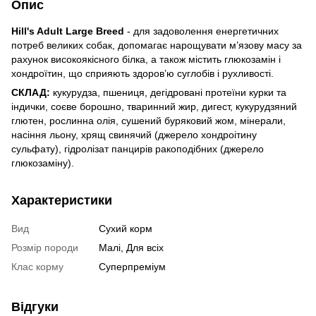
Опис
Hill's Adult Large Breed
- для задоволення енергетичних
потреб великих собак, допомагає нарощувати м’язову масу за
рахунок високоякісного білка, а також містить глюкозамін і
хондроїтин, що сприяють здоров’ю суглобів і рухливості.
СКЛАД:
кукурудза, пшениця, дегідровані протеїни курки та
індички, соєве борошно, тваринний жир, дигест, кукурудзяний
глютен, рослинна олія, сушений буряковий жом, мінерали,
насіння льону, хрящ свинячий (джерело хондроітину
сульфату), гідролізат панцирів ракоподібних (джерело
глюкозаміну).
Характеристики
Вид
Сухий корм
Розмір породи
Малі, Для всіх
Клас корму
Суперпреміум
Відгуки