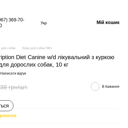
в зі знижкою)
067) 369-70-
Мій кошик
Укр
0
 для собак
Корм для собак Hill's
ription Diet Canine w/d лікувальний з куркою
для дорослих собак, 10 кг
Написати відгук
38 грн/шт.
В бажання
ться
рнення