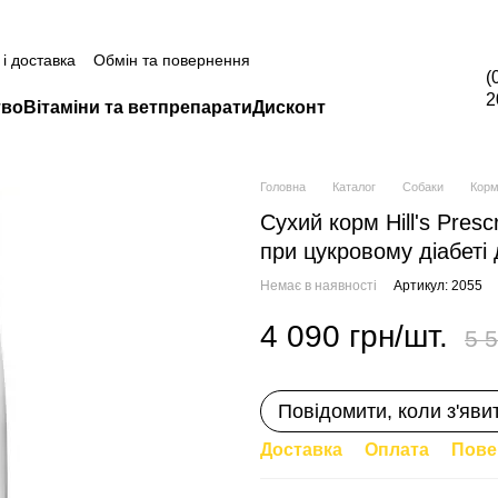
а всю продукцію Грандорф за промокодом Grandorf20 (окрім товарі
і доставка
Обмін та повернення
(
2
тво
Вітаміни та ветпрепарати
Дисконт
Головна
Каталог
Собаки
Корм
Сухий корм Hill's Presc
при цукровому діабеті 
Немає в наявності
Артикул: 2055
4 090 грн/шт.
5 5
Повідомити, коли з'яви
Доставка
Оплата
Пове