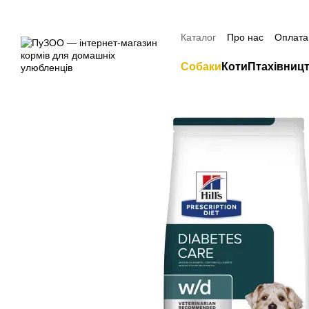
Перейти до основного контенту
Знижка 20% н
Каталог
Про нас
Оплата 
Контактна інформація
Собаки
Коти
Птахівниц