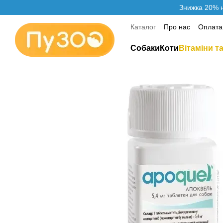
Перейти до основного контенту
Знижка 20% н
Каталог
Про нас
Оплата 
Контактна інформація
Собаки
Коти
Вітаміни т