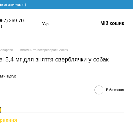
в зі знижкою)
067) 369-70-
Мій кошик
Укр
0
репарати
Вітаміни та ветпрепарати Zoetis
l 5,4 мг для зняття сверблячки у собак
ти відгук
В бажання
рнення