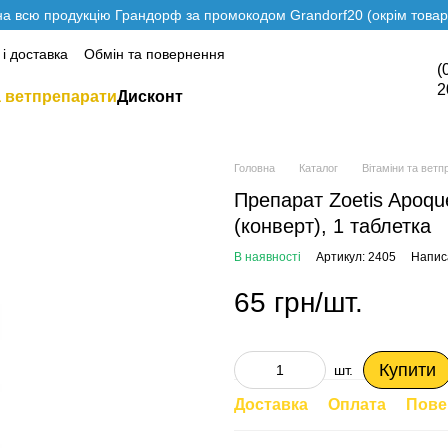
а всю продукцію Грандорф за промокодом Grandorf20 (окрім товарі
і доставка
Обмін та повернення
(
2
а ветпрепарати
Дисконт
Головна
Каталог
Вітаміни та ветп
Препарат Zoetis Apoque
(конверт), 1 таблетка
В наявності
Артикул: 2405
Написа
65 грн/шт.
Купити
шт.
Доставка
Оплата
Пове