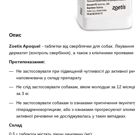
Опис
Zoetis Apoquel
- таблетки від сверблячки для собак. Лікування
дерматит (контроль свербіння), а також з клінічними проявами
Протипоказання:
Не застосовувати при підвищеній чутливості до активної ре
наповнювача у складі препарату.
Не слід застосовувати собакам, віком молодше за 12 місяці
за 3 кг.
Не застосовувати собакам із ознаками пригнічення імунітет
гіперадренокортицизм, або з ознаками прогресуючої злоякіс
активної речовини не досліджувалась у таких випадках.
Склад
0,5 г таблеток містять діючу речовину (мг):