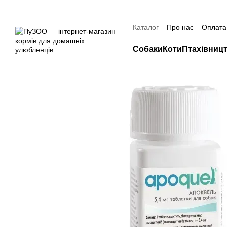
Перейти до основного контенту
Знижка 20% н
Каталог
Про нас
Оплата 
Контактна інформація
Собаки
Коти
Птахівниц