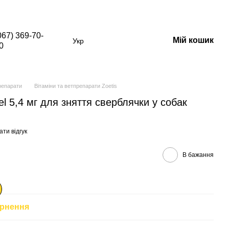
в зі знижкою)
067) 369-70-
Мій кошик
Укр
0
репарати
Вітаміни та ветпрепарати Zoetis
l 5,4 мг для зняття сверблячки у собак
ти відгук
В бажання
рнення