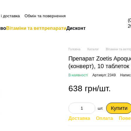
а всю продукцію Грандорф за промокодом Grandorf20 (окрім товарі
і доставка
Обмін та повернення
(
2
тво
Вітаміни та ветпрепарати
Дисконт
Головна
Каталог
Вітаміни та ветп
Препарат Zoetis Apoque
(конверт), 10 таблеток
В наявності
Артикул: 2349
Написа
638 грн/шт.
Купити
шт.
Доставка
Оплата
Пове