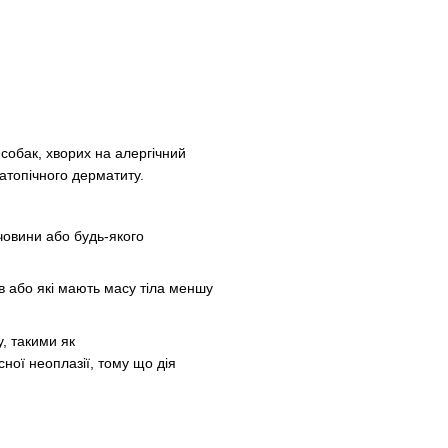
 собак, хворих на алергічний
 атопічного дерматиту.
човини або будь-якого
в або які мають масу тіла меншу
у, такими як
ної неоплазії, тому що дія