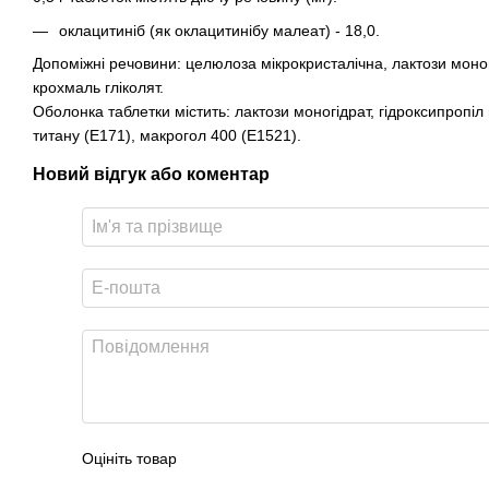
оклацитиніб (як оклацитинібу малеат) - 18,0.
Допоміжні речовини: целюлоза мікрокристалічна, лактози моногі
крохмаль гліколят.
Оболонка таблетки містить: лактози моногідрат, гідроксипропі
титану (Е171), макрогол 400 (Е1521).
Новий відгук або коментар
Оцініть товар