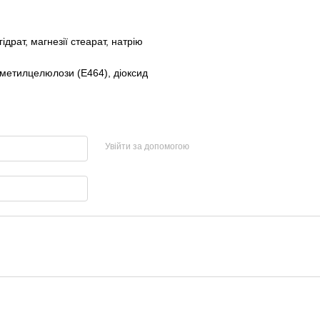
драт, магнезії стеарат, натрію
л метилцелюлози (Е464), діоксид
Увійти за допомогою