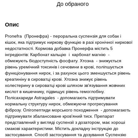
До обраного
Опис
Pronefra (Пронефра) - пероральна суспензія для собак і
кішок, яка підтримує ниркову функцію в разі хронічної ниркової
недостатності. Кормова добавка Пронерфа містить 5
інгредієнтів: Карбонат кальцію і карбонат магнію -
обмежують біодоступність фосфату. Хтозна - знижується
рівень уремічний токсинів і сечовини в крові, поліпшується
функціонування нирок, і за рахунок цього зменшується рівень
креатиніну в сироватці крові. Хтозна знижує рівень
холестерину в сироватці крові шляхом зв'язування жовчних
кислот в кишечнику, підвищує рівень гемоглобіну.
Полісахариди Astragales - допомагають підтримувати
нормальну структуру нирок, обмежуючи прогресування
фіброзу. Олігопептиди морського походження - допомагають
підтримувати збалансоване кров'яний тиск. Препарат
представлений у вигляді суспензії з дозатором, має хороші
смакові характеристики. Містить докладну інструкцію до
застосування. Спосіб застосування та дозування Суспензію