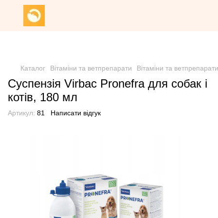
Знижка 20% на всю продукцію Грандорф за промокодом
Grandorf20 (окрім товарів зі знижкою)
Каталог
Вітаміни та ветпрепарати
Вітаміни та ветпрепарати
Суспензія Virbac Pronefra для собак і
котів, 180 мл
Артикул:
81
Написати відгук