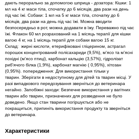
дають перорально за допомогою шприца - дозатора: Кішки: 1
мл на 4 кг маси тіла, спочатку до 6 місяців, два рази на день
під час їжі. Собаки: 1 мл на 5 кг маси тіла, спочатку до 6
місяців, два рази на день під час їжі. Можна вводити
безпосередньо в рот, можна додавати в їжу. Переважно під час
їжі. Флакон 60 мл розрахований на 1 місяць терапії для кішки
вагою 4 кг, на 1 місяць терапії для собаки вагою 15 кг.
Склад: жирні кислоти, етерифіковані гліцерином, астрагал
порошок концентрований полісахариди (9,5%), м'ясо та м'ясні
похідні (м'ясо птиці), карбонат кальцію (3,57%), гідролізат
риб'ячого білка (1,9%), карбонат магнію ( 0,95%), хітозан
(0,95%). попередження: Для використання тільки у
тварин. Зберігати в недоступному для дітей та тварин місці. У
разі випадкового передозування зверніться до ветеринара
негайно. Запобіжні заходи: Безпечне використання у вагітних
тварин або тварин, призначених для розведення не було
доведено. Якщо стан тварини погіршується або не
покращиться, припиніть використання продукту та зверніться
до ветеринара.
Характеристики