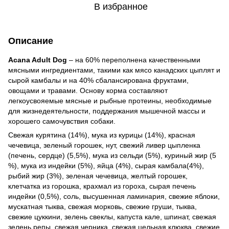
В избранное
Описание
Acana Adult Dog
– на 60% переполнена качественными
мясными ингредиентами, такими как мясо канадских цыплят и
сырой камбалы и на 40% сбалансирована фруктами,
овощами и травами. Основу корма составляют
легкоусвояемые мясные и рыбные протеины, необходимые
для жизнедеятельности, поддержания мышечной массы и
хорошего самочувствия собаки.
Свежая курятина (14%), мука из курицы (14%), красная
чечевица, зеленый горошек, нут, свежий ливер цыпленка
(печень, сердце) (5,5%), мука из сельди (5%), куриный жир (5
%), мука из индейки (5%), яйца (4%), сырая камбала(4%),
рыбий жир (3%), зеленая чечевица, желтый горошек,
клетчатка из горошка, крахмал из гороха, сырая печень
индейки (0,5%), соль, высушенная ламинария, свежие яблоки,
мускатная тыква, свежая морковь, свежие груши, тыква,
свежие цуккини, зелень свеклы, капуста кале, шпинат, свежая
зелень репы, свежая черника, свежая цельная клюква, свежие