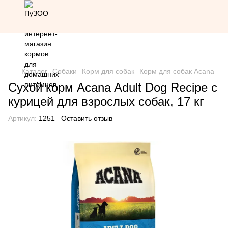
Скидка 20% на всю продукцию Грандорф по промокоду
Grandorf20 (кроме товаров со скидкой)
Каталог
Собаки
Корм для собак
Корм для собак Acana
Сухой корм Acana Adult Dog Recipe с
курицей для взрослых собак, 17 кг
Артикул:
1251
Оставить отзыв