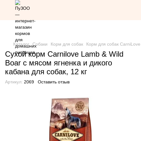
Скидка 20% на всю продукцию Грандорф по промокоду
Grandorf20 (кроме товаров со скидкой)
Каталог
Собаки
Корм для собак
Корм для собак CarniLove
Сухой корм Carnilove Lamb & Wild
Boar с мясом ягненка и дикого
кабана для собак, 12 кг
Артикул:
2069
Оставить отзыв