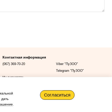
Контактная информация
(067) 369-70-20
Viber "ПуЗОО"
Telegram "ПуЗОО"
Мы в соцсетях
имальной
Согласиться
 дать
лашение
.