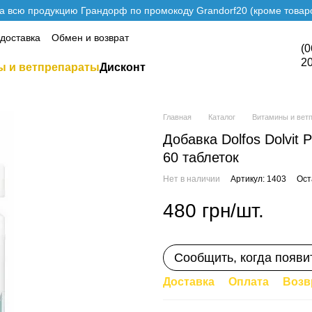
а всю продукцию Грандорф по промокоду Grandorf20 (кроме товаро
 доставка
Обмен и возврат
(0
2
ы и ветпрепараты
Дисконт
Главная
Каталог
Витамины и вет
Добавка Dolfos Dolvit 
60 таблеток
Нет в наличии
Артикул: 1403
Ост
480 грн/шт.
Сообщить, когда появи
Доставка
Оплата
Возв