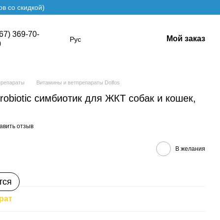
в со скидкой)
67) 369-70-
Мой заказ
Рус
0
препараты
Витамины и ветпрепараты Dolfos
Probiotic симбиотик для ЖКТ собак и кошек,
авить отзыв
В желания
тся
рат