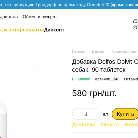
а всю продукцию Грандорф по промокоду Grandorf20 (кроме товаро
 доставка
Обмен и возврат
(0
2
ы и ветпрепараты
Дисконт
Главная
Каталог
Витамины и вет
Добавка Dolfos Dolvit
собак, 90 таблеток
В наличии
Артикул: 1340
Оставит
580 грн/шт.
Купить
шт.
Доставка
Оплата
Возв