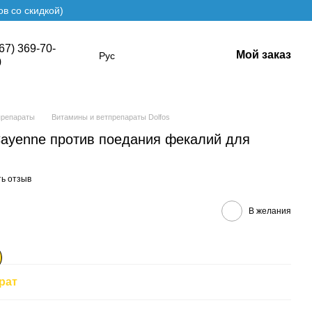
в со скидкой)
67) 369-70-
Мой заказ
Рус
0
препараты
Витамины и ветпрепараты Dolfos
 Cayenne против поедания фекалий для
ь отзыв
В желания
рат