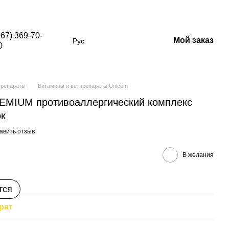
в со скидкой)
067) 369-70-
Мой заказ
Рус
0
препараты
Витамины и ветпрепараты Unicum
MIUM противоаллергический комплекс
ок
авить отзыв
В желания
тся
рат