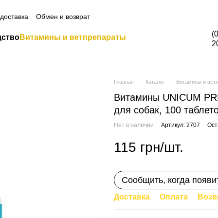
а всю продукцию Грандорф по промокоду Grandorf20 (кроме товаро
 доставка
Обмен и возврат
(
дство
Витамины и ветпрепараты
2
Главная
Каталог
Витамины и вет
Витамины UNICUM PRE
для собак, 100 таблет
Нет в наличии
Артикул: 2707
Ост
115 грн/шт.
Сообщить, когда появи
Доставка
Оплата
Возв