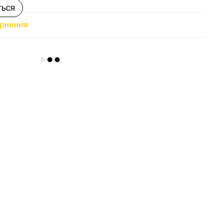
ться
рнення