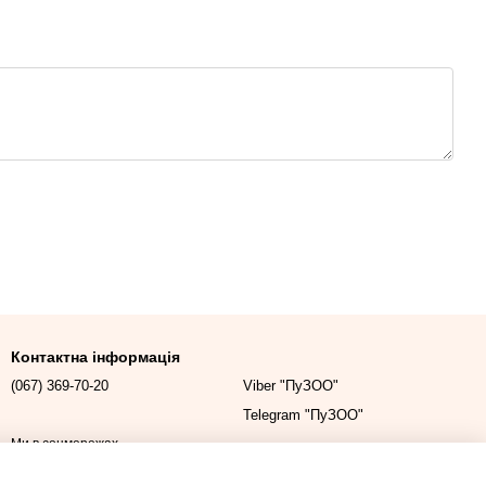
Контактна інформація
(067) 369-70-20
Viber "ПуЗОО"
Telegram "ПуЗОО"
Ми в соцмережах