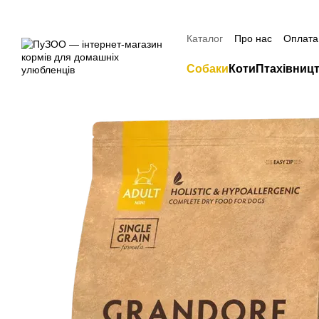
Перейти до основного контенту
Знижка 20% н
Каталог
Про нас
Оплата 
Контактна інформація
Собаки
Коти
Птахівниц