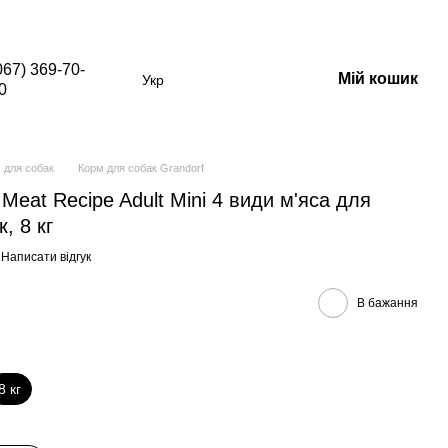
в зі знижкою)
067) 369-70-
Мій кошик
Укр
0
 для собак
Корм для собак Grandorf
Meat Recipe Adult Mini 4 види м'яса для
, 8 кг
Написати відгук
В бажання
8 кг