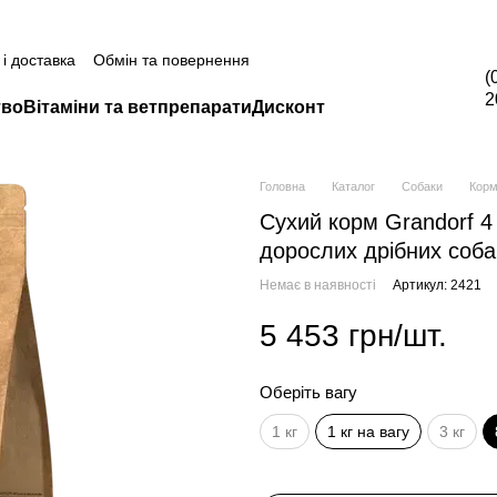
а всю продукцію Грандорф за промокодом Grandorf20 (окрім товарі
і доставка
Обмін та повернення
(
2
тво
Вітаміни та ветпрепарати
Дисконт
Головна
Каталог
Собаки
Корм
Сухий корм Grandorf 4 
дорослих дрібних собак
Немає в наявності
Артикул: 2421
5 453 грн/шт.
Оберіть вагу
1 кг
1 кг на вагу
3 кг