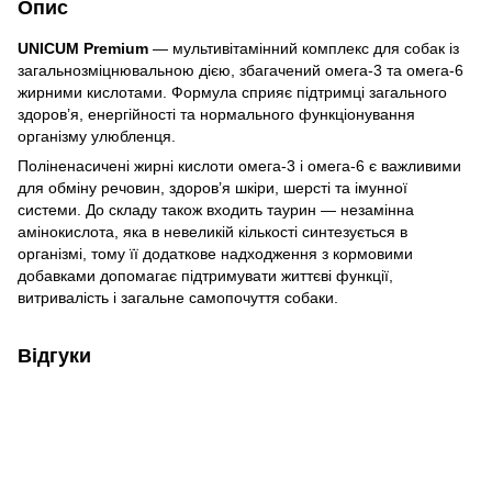
Опис
UNICUM Premium
— мультивітамінний комплекс для собак із
загальнозміцнювальною дією, збагачений омега-3 та омега-6
жирними кислотами. Формула сприяє підтримці загального
здоров’я, енергійності та нормального функціонування
організму улюбленця.
Поліненасичені жирні кислоти омега-3 і омега-6 є важливими
для обміну речовин, здоров’я шкіри, шерсті та імунної
системи. До складу також входить таурин — незамінна
амінокислота, яка в невеликій кількості синтезується в
організмі, тому її додаткове надходження з кормовими
добавками допомагає підтримувати життєві функції,
витривалість і загальне самопочуття собаки.
Відгуки