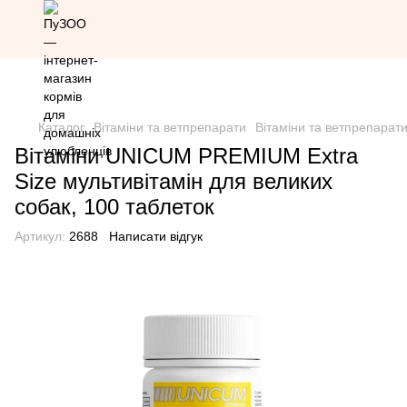
Знижка 20% на всю продукцію Грандорф за промокодом
Grandorf20 (окрім товарів зі знижкою)
Каталог
Вітаміни та ветпрепарати
Вітаміни та ветпрепарат
Вітаміни UNICUM PREMIUM Extra
Size мультивітамін для великих
собак, 100 таблеток
Артикул:
2688
Написати відгук