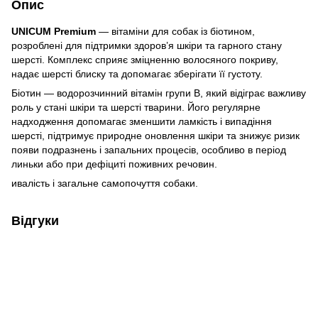
Опис
UNICUM Premium
— вітаміни для собак із біотином,
розроблені для підтримки здоров’я шкіри та гарного стану
шерсті. Комплекс сприяє зміцненню волосяного покриву,
надає шерсті блиску та допомагає зберігати її густоту.
Біотин — водорозчинний вітамін групи B, який відіграє важливу
роль у стані шкіри та шерсті тварини. Його регулярне
надходження допомагає зменшити ламкість і випадіння
шерсті, підтримує природне оновлення шкіри та знижує ризик
появи подразнень і запальних процесів, особливо в період
линьки або при дефіциті поживних речовин.
ивалість і загальне самопочуття собаки.
Відгуки