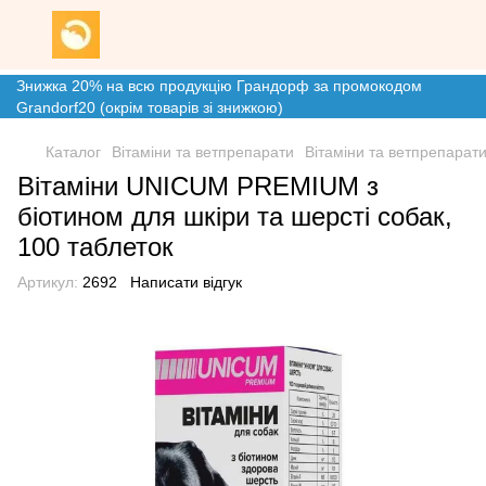
Знижка 20% на всю продукцію Грандорф за промокодом
Grandorf20 (окрім товарів зі знижкою)
Каталог
Вітаміни та ветпрепарати
Вітаміни та ветпрепарат
Вітаміни UNICUM PREMIUM з
біотином для шкіри та шерсті собак,
100 таблеток
Артикул:
2692
Написати відгук