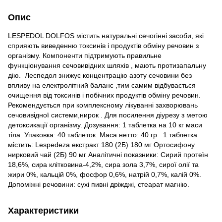
Опис
LESPEDOL DOLFOS містить натуральні сечогінні засоби, які
сприяють виведенню токсинів і продуктів обміну речовин з
організму. Компоненти підтримують правильне
функціонування сечовивідних шляхів , мають протизапальну
дію. Леспедол знижує концентрацію азоту сечовини без
впливу на електролітний баланс ,тим самим відбувається
очищення від токсинів і побічних продуктів обміну речовин.
Рекомендується при комплексному лікуванні захворювань
сечовивідної системи,нирок . Для посилення діурезу з метою
детоксикації організму. Дозування: 1 таблетка на 10 кг маси
тіла. Упаковка: 40 таблеток. Маса нетто: 40 гр 1 таблетка
містить: Lespedeza екстракт 180 (2Б) 180 мг Ортосифону
нирковий чай (2Б) 90 мг Аналітичні показники: Сирий протеїн
18,6%, сира клітковина-4,2%, сира зола 3,7%, сирої олії та
жири 0%, кальцій 0%, фосфор 0,6%, натрій 0,7%, калій 0%.
Допоміжні речовини: сухі пивні дріжджі, стеарат магнію.
Характеристики