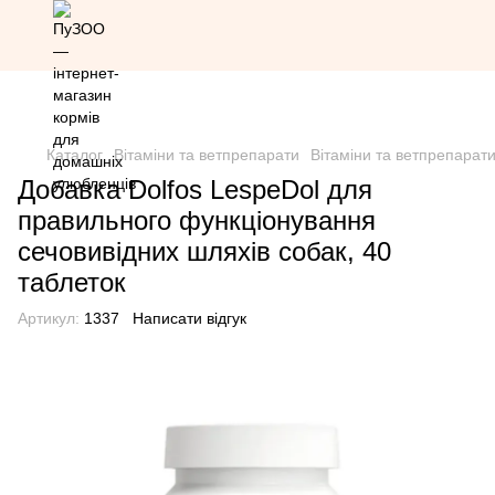
Знижка 20% на всю продукцію Грандорф за промокодом
Grandorf20 (окрім товарів зі знижкою)
Каталог
Вітаміни та ветпрепарати
Вітаміни та ветпрепарати
Добавка Dolfos LespeDol для
правильного функціонування
сечовивідних шляхів собак, 40
таблеток
Артикул:
1337
Написати відгук