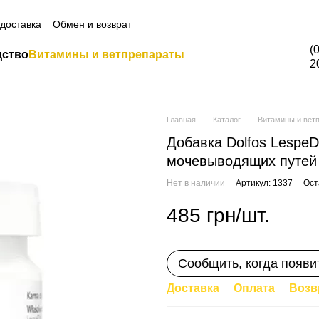
а всю продукцию Грандорф по промокоду Grandorf20 (кроме товаро
 доставка
Обмен и возврат
(
дство
Витамины и ветпрепараты
2
Главная
Каталог
Витамины и вет
Добавка Dolfos Lespe
мочевыводящих путей 
Нет в наличии
Артикул: 1337
Ост
485 грн/шт.
Сообщить, когда появи
Доставка
Оплата
Возв