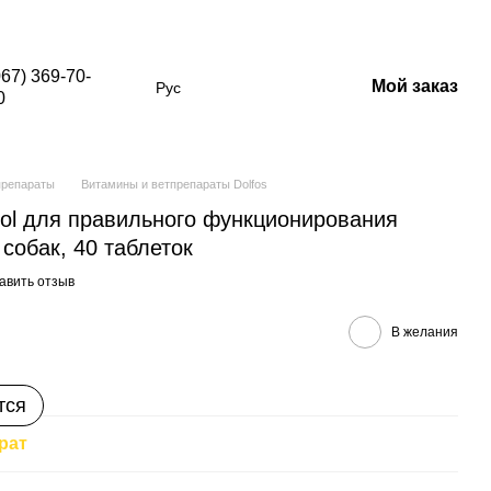
в со скидкой)
067) 369-70-
Мой заказ
Рус
0
препараты
Витамины и ветпрепараты Dolfos
Dol для правильного функционирования
собак, 40 таблеток
авить отзыв
В желания
тся
рат